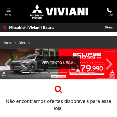
MENU
LIGAR
Mitsubishi Viviani | Bauru
Alterar
Home
Ofertas
VER TEXTO LEGAL
templates.template-01.components.carousel.texts.co
temp
Não encontramos ofertas disponíveis para essa
loja.