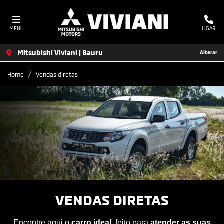
MENU
LIGAR
Mitsubishi Viviani | Bauru
Alterar
Home
Vendas diretas
VENDAS DIRETAS
Encontre aqui o
carro ideal
, feito para
atender as suas