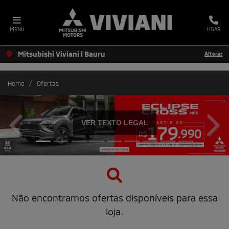
MENU
LIGAR
Mitsubishi Viviani | Bauru
Alterar
Home
Ofertas
VER TEXTO LEGAL
templates.template-01.components.carousel.texts.co
temp
Não encontramos ofertas disponíveis para essa
loja.