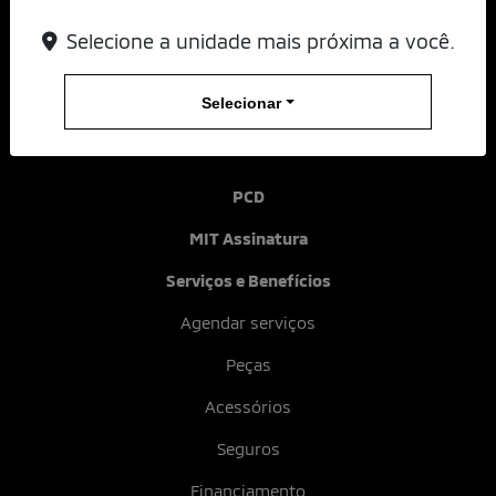
Outlander
Selecione a unidade mais próxima a você.
Comparativo
Selecionar
Seminovos
Vendas diretas
PCD
MIT Assinatura
Serviços e Benefícios
Agendar serviços
Peças
Acessórios
Seguros
Financiamento