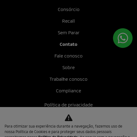
Consórcio
Recall
Sem Parar
Contato
Fale conosco
Sobre
Trabalhe conosco
Compliance
Política de privacidade
Mundo MIT
Para otimizar sua experiência durante a navegação, fazemos uso de
nossa Política de Cookies e para proteger seus dados pessoais
No trânsito, enxergar o outro salva vidas.