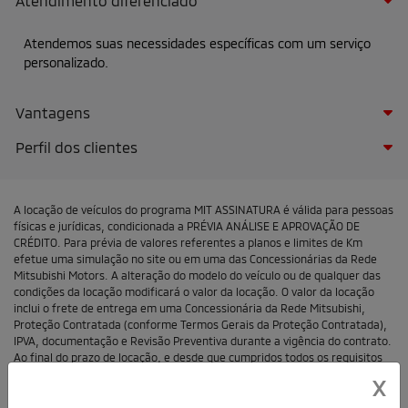
Atendimento diferenciado
Atendemos suas necessidades específicas com um serviço
personalizado.
Vantagens
Perfil dos clientes
A locação de veículos do programa MIT ASSINATURA é válida para pessoas
físicas e jurídicas, condicionada a PRÉVIA ANÁLISE E APROVAÇÃO DE
CRÉDITO. Para prévia de valores referentes a planos e limites de Km
efetue uma simulação no site ou em uma das Concessionárias da Rede
Mitsubishi Motors. A alteração do modelo do veículo ou de qualquer das
condições da locação modificará o valor da locação. O valor da locação
inclui o frete de entrega em uma Concessionária da Rede Mitsubishi,
Proteção Contratada (conforme Termos Gerais da Proteção Contratada),
IPVA, documentação e Revisão Preventiva durante a vigência do contrato.
Ao final do prazo de locação, e desde que cumpridos todos os requisitos
contratuais, o LOCATÁRIO adimplente poderá exercer seu direito de
X
preferência na opção de compra do veículo locado (conforme condições
previstas no contrato). Prazo do contrato determinado conforme plano