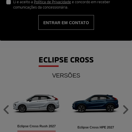
Li e aceito a
Política de Privacidade
e concordo em receber
comunicações da concessionária.
ENTRAR EM CONTATO
ECLIPSE CROSS
VERSÕES
Anterior
P
Eclipse Cross Rush 2027
Eclipse Cross HPE 2027