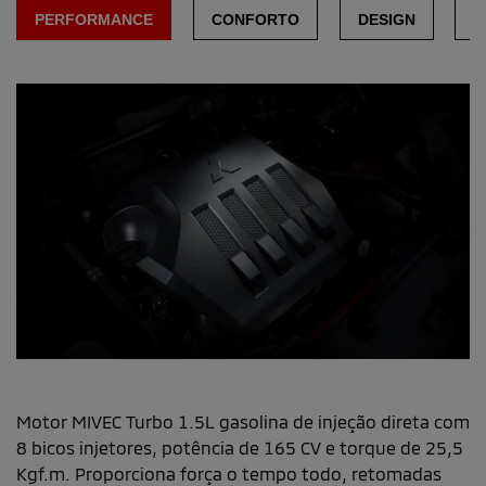
PERFORMANCE
CONFORTO
DESIGN
M
T
T
Motor Mivec Turbo
C
m
Motor MIVEC Turbo 1.5L gasolina de injeção direta com
ef
8 bicos injetores, potência de 165 CV e torque de 25,5
Kgf.m. Proporciona força o tempo todo, retomadas