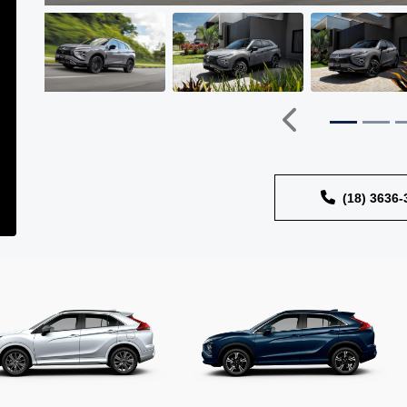
Anterior
(18) 3636-
rior