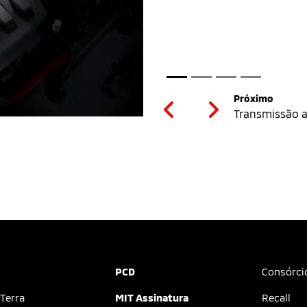
Previous
Next
PCD
Consórci
 Terra
MIT Assinatura
Recall