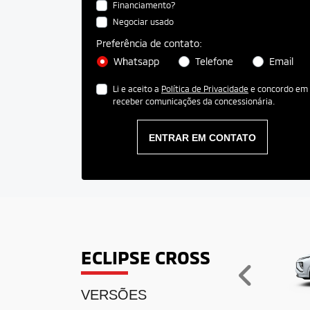
Financiamento?
Negociar usado
Preferência de contato:
Whatsapp
Telefone
Email
Li e aceito a
Política de Privacidade
e concordo em
receber comunicações da concessionária.
ENTRAR EM CONTATO
ECLIPSE CROSS
Ante
VERSÕES