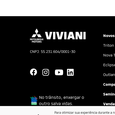
Novos
Triton
CNPJ: 55.231.604/0001-30
Nova T
Eclips
Outlan
Compa
Semin
No trânsito, enxergar o
outro salva vidas.
Vendas
Para otimizar sua experiência durante a 