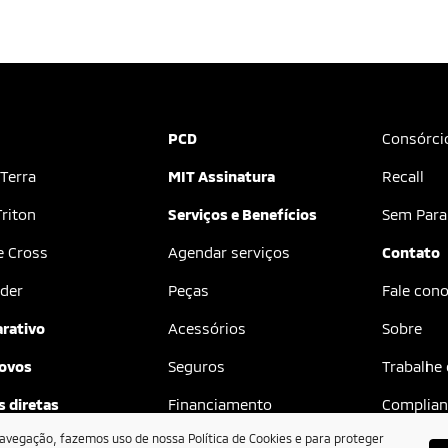
PCD
Consórci
 Terra
MIT Assinatura
Recall
riton
Serviços e Benefícios
Sem Para
e Cross
Agendar serviços
Contato
der
Peças
Fale con
rativo
Acessórios
Sobre
ovos
Seguros
Trabalhe
 diretas
Financiamento
Complian
navegação, fazemos uso de nossa Política de Cookies e para proteger