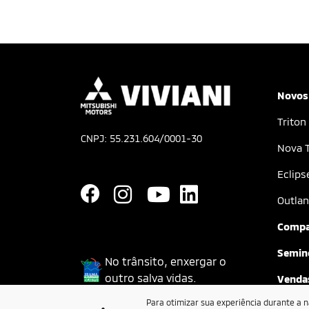
Novos
Triton
CNPJ: 55.231.604/0001-30
Nova T
Eclips
Outlan
Compa
Semin
No trânsito, enxergar o
outro salva vidas.
Vendas
Para otimizar sua experiência durante a 