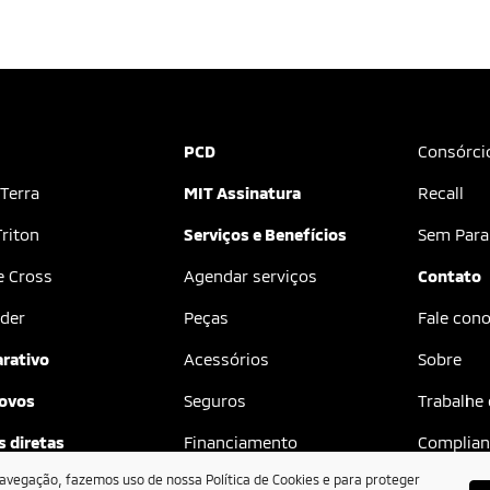
PCD
Consórci
 Terra
MIT Assinatura
Recall
riton
Serviços e Benefícios
Sem Para
e Cross
Agendar serviços
Contato
der
Peças
Fale con
rativo
Acessórios
Sobre
ovos
Seguros
Trabalhe
 diretas
Financiamento
Complian
navegação, fazemos uso de nossa Política de Cookies e para proteger